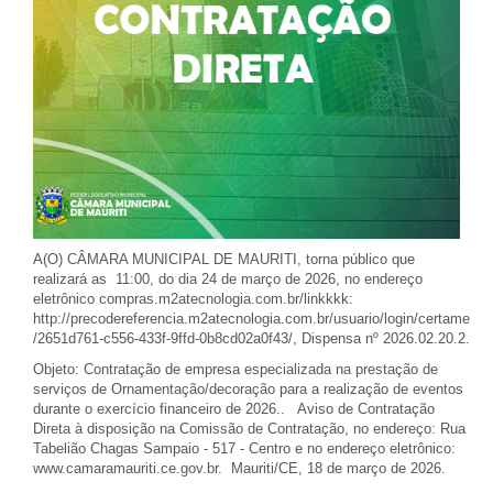
A(O) CÂMARA MUNICIPAL DE MAURITI, torna público que
realizará as 11:00, do dia 24 de março de 2026, no endereço
eletrônico compras.m2atecnologia.com.br/linkkkk:
http://precodereferencia.m2atecnologia.com.br/usuario/login/certame
/2651d761-c556-433f-9ffd-0b8cd02a0f43/, Dispensa nº 2026.02.20.2.
Objeto: Contratação de empresa especializada na prestação de
serviços de Ornamentação/decoração para a realização de eventos
durante o exercício financeiro de 2026.. Aviso de Contratação
Direta à disposição na Comissão de Contratação, no endereço: Rua
Tabelião Chagas Sampaio - 517 - Centro e no endereço eletrônico:
www.camaramauriti.ce.gov.br. Mauriti/CE, 18 de março de 2026.