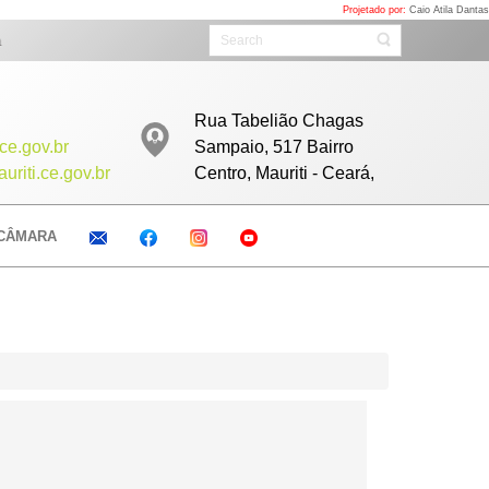
Projetado por:
Caio Atila Dantas
isita. Acompanhe as sessões ao vivo todos as Sextas com início as 08h clic
Rua Tabelião Chagas
ce.gov.br
Sampaio, 517 Bairro
riti.ce.gov.br
Centro, Mauriti - Ceará,
CÂMARA