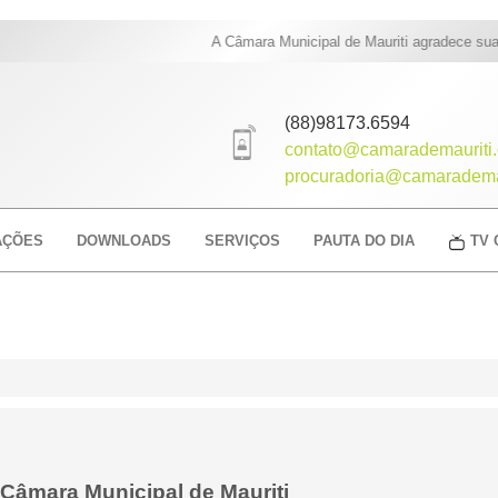
A Câmara Municipal de Mauriti agradece sua v
(88)98173.6594
contato@camarademauriti.
procuradoria@camarademau
AÇÕES
DOWNLOADS
SERVIÇOS
PAUTA DO DIA
TV 
a Câmara Municipal de Mauriti