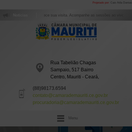
Projetado por:
Caio Atila Dantas
i agradece sua visita. Acompanhe as sessões ao vivo todos as Sextas com iní
Noticias
Rua Tabelião Chagas
Sampaio, 517 Bairro
Centro, Mauriti - Ceará,
(88)98173.6594
contato@camarademauriti.ce.gov.br
procuradoria@camarademauriti.ce.gov.br
Menu