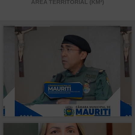
ÁREA TERRITORIAL (KM²)
da Polícia Militar.
violência contra a mulher com comandante
Câmara de Mauriti promove debate sobre
vencimentos de servidores municipais.
discussão, projetos que atualizam
Câmara de Mauriti aprova, em segunda