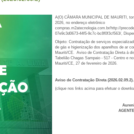
A(O) CÂMARA MUNICIPAL DE MAURITI, torna p
2026, no endereço eletrônico
compras.m2atecnologia.com.br/http://precode
07e9c3d0673-44f5-9c7c-bc8f0f3cf563/, Dispe
Objeto: Contratação de serviços especializa
de gás e higienização dos aparelhos de ar c
Mauriti/CE. Aviso de Contratação Direta à d
Tabelião Chagas Sampaio - 517 - Centro e no
Mauriti/CE, 27 de fevereiro de 2026.
Aviso de Contratação Direta (2026.02.09.2)
(clique nos links acima para efetuar o downlo
Auren
AGENTE