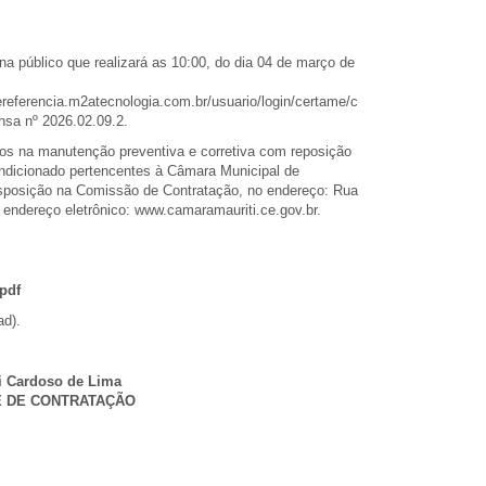
úblico que realizará as 10:00, do dia 04 de março de
referencia.m2atecnologia.com.br/usuario/login/certame/c
nsa nº 2026.02.09.2.
dos na manutenção preventiva e corretiva com reposição
ondicionado pertencentes à Câmara Municipal de
isposição na Comissão de Contratação, no endereço: Rua
 endereço eletrônico: www.camaramauriti.ce.gov.br.
.pdf
ad).
i Cardoso de Lima
 DE CONTRATAÇÃO