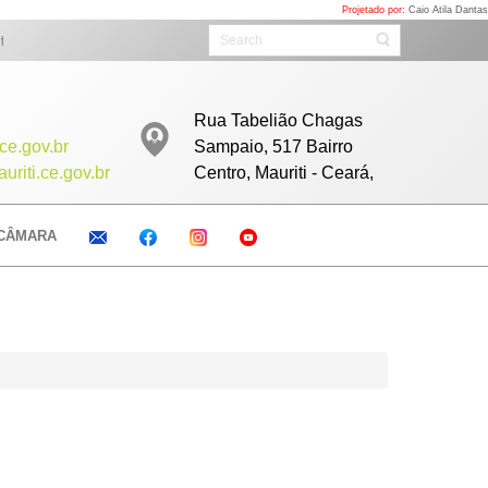
Projetado por:
Caio Atila Dantas
 Acompanhe as sessões ao vivo todos as Sextas com início as 08h clicando a
Rua Tabelião Chagas
ce.gov.br
Sampaio, 517 Bairro
riti.ce.gov.br
Centro, Mauriti - Ceará,
CÂMARA