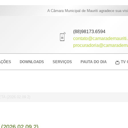
A Câmara Municipal de Mauriti agradece sua visita.
(88)98173.6594
contato@camarademauriti.
procuradoria@camarademau
AÇÕES
DOWNLOADS
SERVIÇOS
PAUTA DO DIA
TV 
 (2026.02.09.2)
2026.02.09.2)