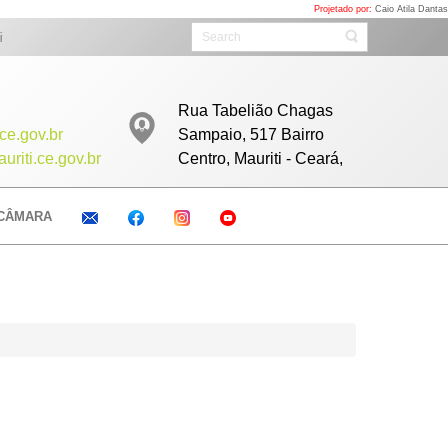
Projetado por:
Caio Atila Dantas
. Acompanhe as sessões ao vivo todos as Sextas com início as 08h clicando a
Rua Tabelião Chagas
ce.gov.br
Sampaio, 517 Bairro
riti.ce.gov.br
Centro, Mauriti - Ceará,
CÂMARA