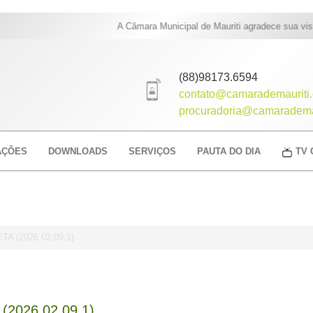
A Câmara Municipal de Mauriti agradece sua visita
(88)98173.6594
contato@camarademauriti.
procuradoria@camarademau
AÇÕES
DOWNLOADS
SERVIÇOS
PAUTA DO DIA
TV 
 (2026.02.09.1)
2026.02.09.1)