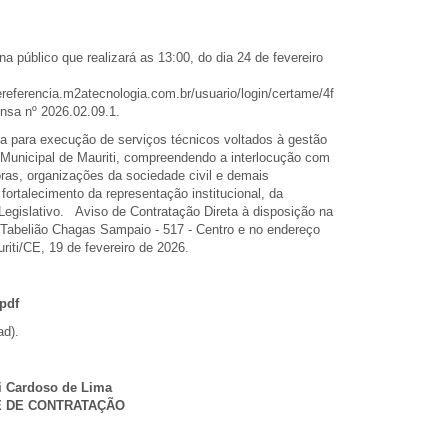
blico que realizará as 13:00, do dia 24 de fevereiro
referencia.m2atecnologia.com.br/usuario/login/certame/4f
nsa nº 2026.02.09.1.
a para execução de serviços técnicos voltados à gestão
 Municipal de Mauriti, compreendendo a interlocução com
ras, organizações da sociedade civil e demais
 fortalecimento da representação institucional, da
Legislativo. Aviso de Contratação Direta à disposição na
Tabelião Chagas Sampaio - 517 - Centro e no endereço
riti/CE, 19 de fevereiro de 2026.
.pdf
ad).
i Cardoso de Lima
 DE CONTRATAÇÃO