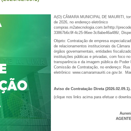
A(O) CÂMARA MUNICIPAL DE MAURITI, torna pú
de 2026, no endereço eletrônico
compras.m2atecnologia.com.br/http://precode
33867b6c9f-4c25-96ee-3c8abe46a486/, Dispe
Objeto: Contratação de empresa especializad
de relacionamentos institucionais da Câmara
órgãos governamentais, entidades fiscalizado
instituições públicas e privadas, com foco no
transparência e da imagem pública do Poder 
Comissão de Contratação, no endereço: Rua 
eletrônico: www.camaramauriti.ce.gov.br. Mau
Aviso de Contratação Direta (2026.02.09.1)
(clique nos links acima para efetuar o downlo
Auren
AGENTE