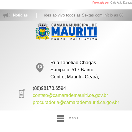
Projetado por:
Caio Atila Dantas
ita. Acompanhe as sessões ao vivo todos as Sextas com início as 08h clican
Noticias
Rua Tabelião Chagas
Sampaio, 517 Bairro
Centro, Mauriti - Ceará,
(88)98173.6594
contato@camarademauriti.ce.gov.br
procuradoria@camarademauriti.ce.gov.br
Menu