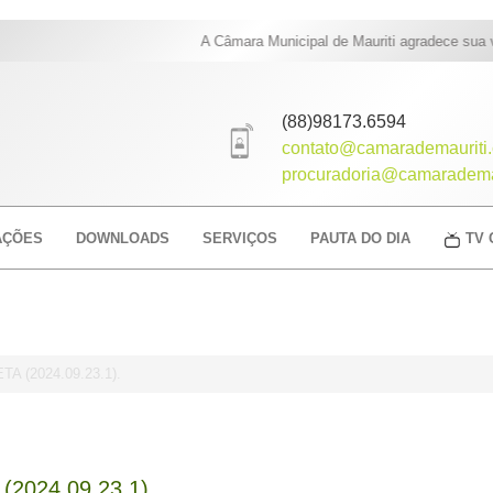
A Câmara Municipal de Mauriti agradece sua visi
(88)98173.6594
contato@camarademauriti.
procuradoria@camarademau
AÇÕES
DOWNLOADS
SERVIÇOS
PAUTA DO DIA
TV 
 (2024.09.23.1).
024.09.23.1).