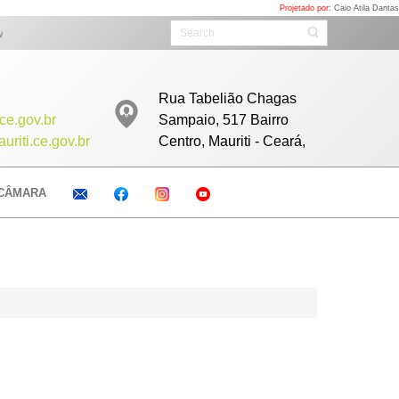
Projetado por:
Caio Atila Dantas
ta. Acompanhe as sessões ao vivo todos as Sextas com início as 08h clicand
Rua Tabelião Chagas
ce.gov.br
Sampaio, 517 Bairro
riti.ce.gov.br
Centro, Mauriti - Ceará,
CÂMARA